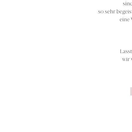
sin
so sehr begeis
eine 
Lass
wir